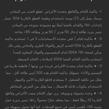
1- ماكينة اللحام والقاطع متعددة الأغراض: تقطع العديد من المعادن
بسمك يصل إلى 1/2 بوصة باستخدام وظيفة القطع بالبلازما 50A. تعمل
إعدادات TIG واللحام بالعصا أيضًا مع مجموعة متنوعة من المعادن.
تتميز بتردد طاقة إدخال 50 هرتز / 60 هرتز وطاقة 85٪ نجاعة.
2- ★ ماكينة لحام / قص متعددة الاستخدامات 3 في 1: تستخدم ماكينة
القطع بالبلازما 50A للحديد الزهر والفولاذ الطري والنحاس وغير ذلك.
يمكن لشعلة 200A TIG لحام المغنيسيوم والفولاذ المقاوم للصدأ.
استخدم ماكينة اللحام العصا 200A لإصلاحات اللحام البسيطة.
3- ★ ماكينة لحام متعددة الأغراض فريدة من نوعها / قاطعة بلازما في
التصميم والأداء: تستهلك ماكينة اللحام هذه 200 أمبير طاقة أقل ، مما
يقلل من تكلفة التشغيل. لا يستخدم قاطع البلازما الآمن والسهل
الاستخدام مكونات قابلة للاشتعال ، مما يقلل من التعرض للمخاطر.
4- ★ وحدة محمولة وموثوقة: يزن جهاز اللحام متعدد الأغراض وقاطع
البلازما 32 رطلاً فقط ، مما يجعله خيارًا محمولًا رائعًا. تتميز بدورة عمل
بنسبة 60٪ بأقصى أمبير في جميع العمليات. كما أنها تتحول بسهولة من