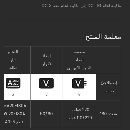
ماكينة لحام DC TIG إلى ماكينة لحام عصا DC 3
معلمة المنتج
مصنفة
اللحام
إمداد
إمداد
تيار
تكرار
الجهد االكهربى
نطاق
اِصطِلاحِيّ
صفات
MMA20-180A
220 فولت ،
متعدد 180
50/60
TIG 20-180A
110/220 فولت
قطع 5-40 أ